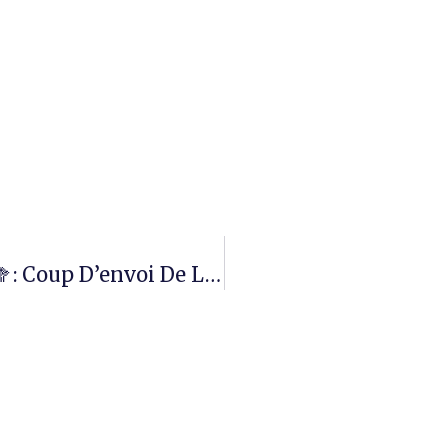
Transition Maraîchère 🥦: Coup D’envoi De La Mission Vidéo RADiUS À Travers La Côte D’Ivoire