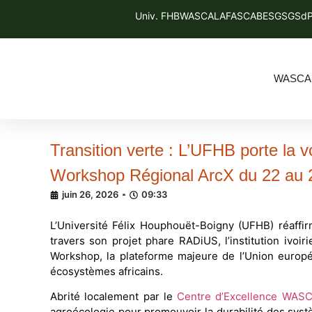
Univ. FHB
WASCAL
AFAS
CABES
GSGS
dP
WASCA
Transition verte : L’UFHB porte la v
Workshop Régional ArcX du 22 au 2
juin 26, 2026
09:33
L’Université Félix Houphouët-Boigny (UFHB) réaffir
travers son projet phare RADiUS, l’institution ivoi
Workshop, la plateforme majeure de l’Union europée
écosystèmes africains.
Abrité localement par le
Centre d’Excellence WA
agroécologie pour promouvoir la durabilité des syst