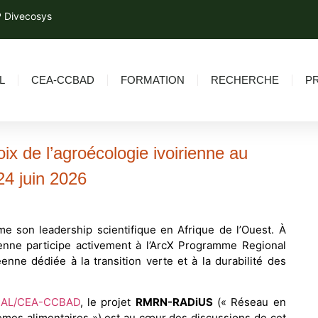
 Divecosys
L
CEA-CCBAD
FORMATION
RECHERCHE
P
oix de l’agroécologie ivoirienne au
4 juin 2026
me son leadership scientifique en Afrique de l’Ouest. À
rienne participe activement à l’ArcX Programme Regional
nne dédiée à la transition verte et à la durabilité des
SCAL/CEA-CCBAD
, le projet
RMRN-RADiUS
(« Réseau en
èmes alimentaires ») est au cœur des discussions de cet