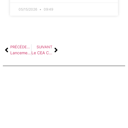
05/15/2026
09:49
PRÉCÉDENT
SUIVANT
Lancement du projet : Stratégies Durable de Production et de Conservation du Maïs face au Changement Climatique à tengrela
Le CEA CCBAD représenté à la Conférence Universitaire sur l’environnement