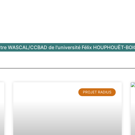
tre WASCAL/CCBAD de l'université Félix HOUPHOUËT-BO
PROJET RADIUS