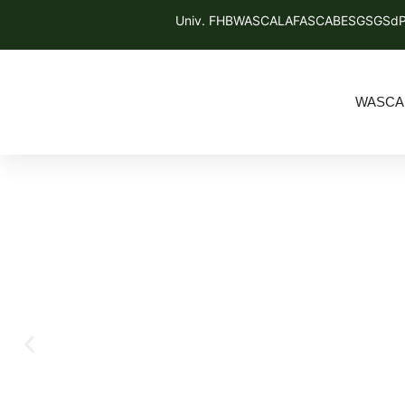
Univ. FHB
WASCAL
AFAS
CABES
GSGS
dP
WASCA